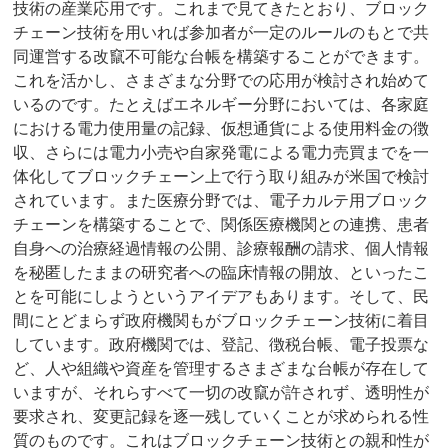
技術の産業応用です。これまで見てきたとおり、ブロック
チェーン技術を用いれば参加者が一定のルールのもとで共
同運営する改竄不可能な台帳を構築することができます。
これを活かし、さまざまな分野での応用が検討され始めて
いるのです。たとえばエネルギー分野においては、各家庭
における電力使用量の記録、仮想通貨による使用料金の徴
収、さらには電力小売や自家発電による電力売買までを一
体化してブロックチェーン上で行う取り組みが米国で検討
されています。また医療分野では、電子カルテ用ブロック
チェーンを構築することで、関係医療機関との連携、患者
自身への治療経過情報の公開、診療報酬の請求、個人情報
を秘匿したままの研究者への臨床情報の開放、といったこ
とを可能にしようというアイデアもあります。そして、民
間にとどまらず政府機関もがブロックチェーン技術に着目
しています。政府機関では、登記、徴税台帳、電子投票な
ど、人や組織や資産を管理するさまざまな台帳が存在して
いますが、それらすべて一切の改竄が許されず、透明性が
要求され、変更記録を逐一残していくことが求められる性
質のものです。これはブロックチェーン技術との親和性が