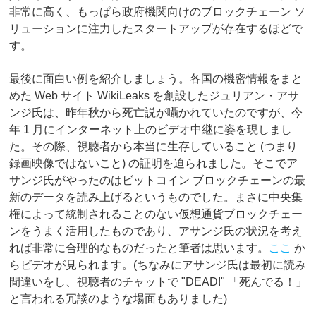
非常に高く、もっぱら政府機関向けのブロックチェーン ソ
リューションに注力したスタートアップが存在するほどで
す。
最後に面白い例を紹介しましょう。各国の機密情報をまと
めた Web サイト WikiLeaks を創設したジュリアン・アサ
ンジ氏は、昨年秋から死亡説が囁かれていたのですが、今
年 1 月にインターネット上のビデオ中継に姿を現しまし
た。その際、視聴者から本当に生存していること (つまり
録画映像ではないこと) の証明を迫られました。そこでア
サンジ氏がやったのはビットコイン ブロックチェーンの最
新のデータを読み上げるというものでした。まさに中央集
権によって統制されることのない仮想通貨ブロックチェー
ンをうまく活用したものであり、アサンジ氏の状況を考え
れば非常に合理的なものだったと筆者は思います。
ここ
か
らビデオが見られます。(ちなみにアサンジ氏は最初に読み
間違いをし、視聴者のチャットで "DEAD!" 「死んでる！」
と言われる冗談のような場面もありました)