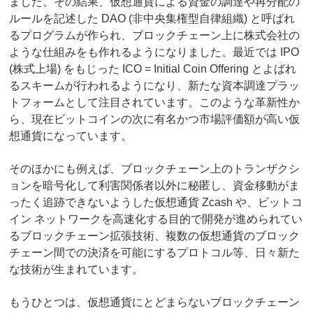
ました。その結果、仮想通貨による資金の調達や再分配の
ルールを記述した DAO (非中央集権型自律組織) と呼ばれ
るプログラムが作られ、ブロックチェーン上に株式会社の
ような仕組みをも作れるようになりました。最近では IPO
(株式上場) をもじった ICO = Initial Coin Offering とよばれ
るスキームが行われるようになり、新たな資本調達プラッ
トフォームとして注目されています。このような革新性か
ら、現在ビットコインの次に有名かつ市場評価額が高い仮
想通貨になっています。
そのほかにも例えば、ブロックチェーン上のトランザクシ
ョンを暗号化して利害関係者以外に秘匿し、資金移動がま
ったく追跡できないようした仮想通貨 Zcash や、ビットコ
イン ネットワークを高速化する目的で開発が進められてい
るブロックチェーン拡張技術、複数の仮想通貨のブロック
チェーン間での決済を可能にするプロトコル等、日々新た
な技術が生まれています。
もうひとつは、仮想通貨にとどまらないブロックチェーン