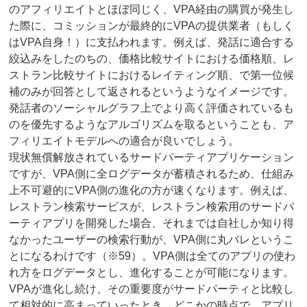
のアフィリエイトとほぼ同じく、VPA経由の購買が発生し
た際に、コミッションが最終的にVPAの提供業者（もしく
はVPA自身！）に支払われます。例えば、発話に適合する
絞込みをしたのちの、価格比較サイトにおける価格順、レ
ストラン比較サイトにおけるレイティング順、で第一位候
補のみが回答として返されるというようなイメージです。
発話者のソーシャルグラフ上でより高く評価されているも
のを優先するようなアルゴリズムを取るということも、ア
フィリエイトモデルへの適合が良いでしょう。
現状無償解放されているサードパーティアプリケーション
ですが、VPA側に全ログデータが蓄積されるため、仕組み
上不可避的にVPA側の進化の方が速くなります。例えば、
レストラン検索サービスが、レストラン検索用のサードパ
ーティアプリを開発した場合、それまでは自社しか知り得
なかったユーザーの検索行動が、VPA側に丸バレというこ
とになるわけです（※59）。VPA側は全てのアプリの使わ
れ方をログデータとし、進化することが可能になります。
VPAが進化し続け、その重要度がサードパーティと比較し
て相対的に高まっていったとき、どこかの時点で、アプリ