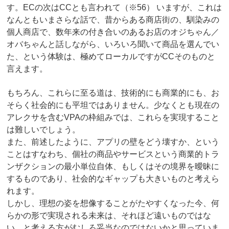
す。ECの次はCCとも言われて（※56） いますが、これは
なんともいまさらな話で、昔からある商店街の、馴染みの
個人商店で、数年来の付き合いのあるお店のオジちゃん／
オバちゃんと話しながら、いろいろ聞いて商品を選んでい
た、という体験は、極めてローカルですがCCそのものと
言えます。
もちろん、これらに至る道は、技術的にも商業的にも、お
そらく社会的にも平坦ではありません。少なくとも現在の
アレクサを含むVPAの枠組みでは、これらを実現すること
は難しいでしょう。
また、前述したように、アプリの壁をどう壊すか、という
ことはすなわち、個社の商品やサービスという商業的トラ
ンザクションの最小単位自体、もしくはその境界を曖昧に
するものであり、社会的なギャップも大きいものと考えら
れます。
しかし、理想の姿を想像することがたやすくなった今、何
らかの形で実現される未来は、それほど遠いものではな
い、と考える方がむしろ妥当なのではないかと思っていま