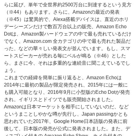
らに延び、単年で全世界約2500万台に到達するという見方
（※44）もあります。さらに、Amazonの最近の発表
（※45）は驚異的で、Alexa搭載デバイスは、直近のホリ
デーシーズンだけで数百万台以上の販売、Amazon Echo
Dotは、Amazon製ハードウェアの中で最も売れているだけ
でなく、Amazon.com 全カテゴリの中で最も売れた製品だ
った、などの華々しい発表文が並んでいます。もし、スマ
ートスピーカーが売れる毎にベルが鳴る（※46）とした
ら、まさに今、それは多重的な連続音に聞こえているでし
ょう。
これまでの経緯を簡単に振り返ると、Amazon Echoは
2014年に最初の製品が限定発売され、2015年には一般に
も購入可能となり、2016年9月に小型版のEcho Dotが発売
され、イギリスとドイツでも販売開始されました。
Amazonは日本マーケットを相手にしていないのだ、など
というまことしやかな噂が先行し、Japan passingかとも
思われていた2017年、Google Home日本語版の発表に前
後して、日本版の発売が公式に発表されました。また、デ
ィスプレイ付きの Amazon Echo Show、カメラ付きの