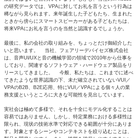
の研究データでは、VPAに対してお礼を言うという行為は
稀ながら見られます。来年誕生した子どもたち、生まれた
ときから傍らにスマートスピーカーがある子どもたちは、
将来VPAにお礼を言うのを当然と認識するでしょうか。
最後に、私の会社の取り組みを、ちょっとだけ御紹介した
いと思います。 当社、フェアリーデバイセズ株式会社
は、音声UI/UXと音の機械学習の領域で2010年から仕事を
しており、関連するソフトウェア・ハードウェア製品をリ
リースしてきました。 今般、私たちは、これまでに述べ
てきたような世界認識の下、未だ確立されていないVUI／
VPAのB2B、B2E応用、特にVUI／VPAによる個々人の業
務支援というところに大きな可能性を見出しています。
実社会は極めて多様で、それを十全にモデル化することは
容易ではありません。しかし、特定業務における多様性は
限られ、現状の技術水準で対応できる範囲が十分にありま
す。対象とするシーンやコンテキストを絞り込むことは、