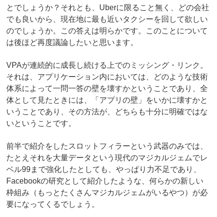
とでしょうか？それとも、Uberに限ること無く、どの会社
でも良いから、現在地に最も近いタクシーを回して欲しい
のでしょうか。この答えは明らかです。このことについて
は後ほど再度議論したいと思います。
VPAが連続的に成長し続ける上でのミッシング・リンク。
それは、アプリケーション内においては、どのような技術
体系によって一問一答の壁を壊すかということであり、全
体として見たときには、「アプリの壁」をいかに壊すかと
いうことであり、その方法が、どちらも十分に明確ではな
いということです。
前半で紹介をしたスロットフィラーという武器のみでは、
たとえそれを大量データという現代のマジカルジェムでレ
ベル99まで強化したとしても、やっぱり力不足であり、
Facebookの研究として紹介したような、何らかの新しい
枠組み（もっとたくさんマジカルジェムがいるやつ）が必
要になってくるでしょう。