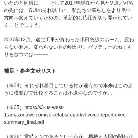
いたのと同様に。 そして2017年現在から見たVUI／VPA
の先には、GUIのそれ以上に、私たちの暮らしをより良い
方向へ変えていくための、革新的な応用が切り開かれてい
くことでしょう。
2027年12月、遂に工事が終わった小田急線のホーム、変わ
らない寒さ、変わらない月の明かり。バッテリーのぬくも
りを放つのは―――
補足・参考文献リスト
（※34）それぞれ着目している軸が違うので本来はこのよ
うに横並びで比較することは不適切なのですが…
（※35）https://s3-us-west-
1.amazonaws.com/voicelabs/report/vl-voice-report-exec-
summary_final.pdf
（※36）常時オンであるという点が、機械と人間の関わり