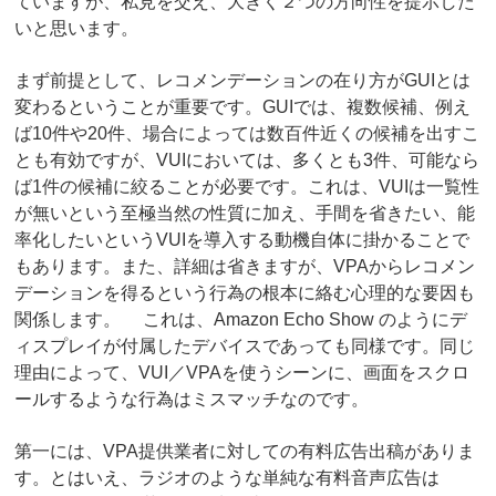
ていますが、私見を交え、大きく２つの方向性を提示した
いと思います。
まず前提として、レコメンデーションの在り方がGUIとは
変わるということが重要です。GUIでは、複数候補、例え
ば10件や20件、場合によっては数百件近くの候補を出すこ
とも有効ですが、VUIにおいては、多くとも3件、可能なら
ば1件の候補に絞ることが必要です。これは、VUIは一覧性
が無いという至極当然の性質に加え、手間を省きたい、能
率化したいというVUIを導入する動機自体に掛かることで
もあります。また、詳細は省きますが、VPAからレコメン
デーションを得るという行為の根本に絡む心理的な要因も
関係します。 これは、Amazon Echo Show のようにデ
ィスプレイが付属したデバイスであっても同様です。同じ
理由によって、VUI／VPAを使うシーンに、画面をスクロ
ールするような行為はミスマッチなのです。
第一には、VPA提供業者に対しての有料広告出稿がありま
す。とはいえ、ラジオのような単純な有料音声広告は