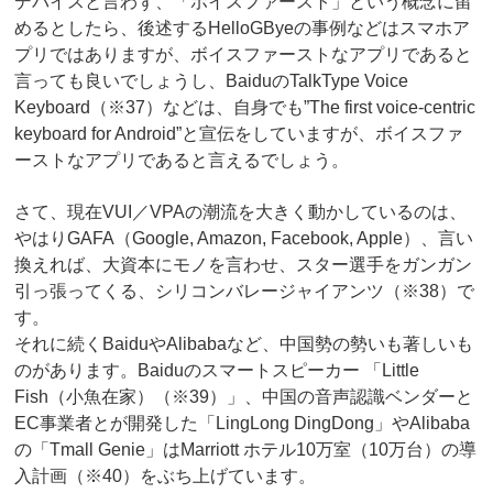
デバイスと言わず、「ボイスファースト」という概念に留
めるとしたら、後述するHelloGByeの事例などはスマホア
プリではありますが、ボイスファーストなアプリであると
言っても良いでしょうし、BaiduのTalkType Voice
Keyboard（※37）などは、自身でも”The first voice-centric
keyboard for Android”と宣伝をしていますが、ボイスファ
ーストなアプリであると言えるでしょう。
さて、現在VUI／VPAの潮流を大きく動かしているのは、
やはりGAFA（Google, Amazon, Facebook, Apple）、言い
換えれば、大資本にモノを言わせ、スター選手をガンガン
引っ張ってくる、シリコンバレージャイアンツ（※38）で
す。
それに続くBaiduやAlibabaなど、中国勢の勢いも著しいも
のがあります。Baiduのスマートスピーカー 「Little
Fish（小魚在家）（※39）」、中国の音声認識ベンダーと
EC事業者とが開発した「LingLong DingDong」やAlibaba
の「Tmall Genie」はMarriott ホテル10万室（10万台）の導
入計画（※40）をぶち上げています。