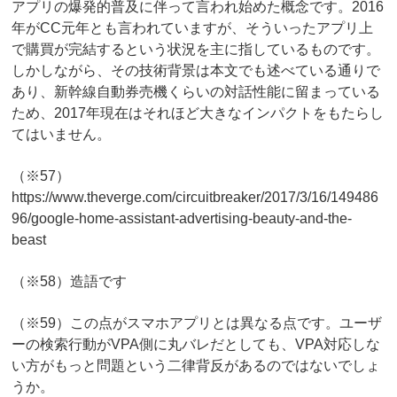
アプリの爆発的普及に伴って言われ始めた概念です。2016
年がCC元年とも言われていますが、そういったアプリ上
で購買が完結するという状況を主に指しているものです。
しかしながら、その技術背景は本文でも述べている通りで
あり、新幹線自動券売機くらいの対話性能に留まっている
ため、2017年現在はそれほど大きなインパクトをもたらし
てはいません。
（※57）
https://www.theverge.com/circuitbreaker/2017/3/16/149486
96/google-home-assistant-advertising-beauty-and-the-
beast
（※58）造語です
（※59）この点がスマホアプリとは異なる点です。ユーザ
ーの検索行動がVPA側に丸バレだとしても、VPA対応しな
い方がもっと問題という二律背反があるのではないでしょ
うか。