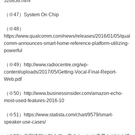
326836.html
（※47）System On Chip
（※48）
https://www.qualcomm.com/news/releases/2016/01/05/qual
comm-announces-smart-home-reference-platform-utilizing-
powerful
（※49）http://www.radiocentre.org/wp-
content/uploads/2017/05/Getting-Vocal-Final-Report-
Web.pdf
（※50）http://www.businessinsider.com/amazon-echo-
most-used-features-2016-10
（※51）https://www.statista.com/chart/9579/smart-
speaker-use-cases/