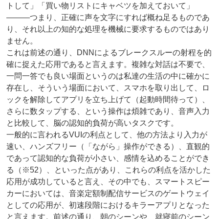
トして」「買い物リストにキャベツを加えておいて」
―――つまり、正確に声を文字にすれば概ね足るものであ
り、それ以上の知的な処理を機械に要求するものではあり
ません。
これは前述の通り、DNNによるブレークスルーの射程を的
確に捉えた応用であると言えます。複雑な対話は不要で、
一問一答でも良い場面というのは私達の生活の中に確かに
存在し、そういう場面において、スマホを取り出して、ロ
ックを解除してアプリを立ち上げて（起動時間待って）、
さらに数タップする、という操作は煩雑であり、音声入力
と比較して、脳の認知的負荷が高いタスクです。
一般的に言われるVUIの利点として、他の方法より入力が
速い、ハンズフリー（「ながら」操作ができる）、直観的
であって認知的な負荷が小さい、感情を込めることができ
る（※52）、といった点があり、これらの利点を活かした
応用が成功していると言え、その中でも、スマートスピー
カーにおいては、音楽定額制配信サービスのゲートウェイ
としての応用が、初速段階におけるキラーアプリとなった
と言えます。前述の通り、朝のシーンや、就寝前のシーン