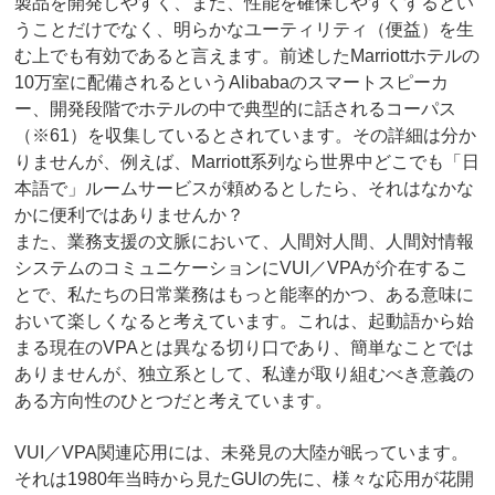
製品を開発しやすく、また、性能を確保しやすくするとい
うことだけでなく、明らかなユーティリティ（便益）を生
む上でも有効であると言えます。前述したMarriottホテルの
10万室に配備されるというAlibabaのスマートスピーカ
ー、開発段階でホテルの中で典型的に話されるコーパス
（※61）を収集しているとされています。その詳細は分か
りませんが、例えば、Marriott系列なら世界中どこでも「日
本語で」ルームサービスが頼めるとしたら、それはなかな
かに便利ではありませんか？
また、業務支援の文脈において、人間対人間、人間対情報
システムのコミュニケーションにVUI／VPAが介在するこ
とで、私たちの日常業務はもっと能率的かつ、ある意味に
おいて楽しくなると考えています。これは、起動語から始
まる現在のVPAとは異なる切り口であり、簡単なことでは
ありませんが、独立系として、私達が取り組むべき意義の
ある方向性のひとつだと考えています。
VUI／VPA関連応用には、未発見の大陸が眠っています。
それは1980年当時から見たGUIの先に、様々な応用が花開