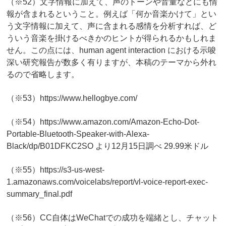
（※52）文字情報に加えて、声のトーンや音量などにも情
報が含まれるということ。例えば「何か音楽かけて」とい
う文字情報に加えて、声に含まれる感情を分析すれば、ど
ういう音楽を掛けるべきかのヒントが得られるかもしれま
せん。この点には、human agent interaction における示唆
深い研究報告が数多く有りますが、本稿のテーマから外れ
るので省略します。
（※53）https://www.hellogbye.com/
（※54）https://www.amazon.com/Amazon-Echo-Dot-
Portable-Bluetooth-Speaker-with-Alexa-
Black/dp/B01DFKC2SO より12月15日調べ 29.99米ドル
（※55）https://s3-us-west-
1.amazonaws.com/voicelabs/report/vl-voice-report-exec-
summary_final.pdf
（※56）CC自体はWeChatでの成功を端緒とし、チャット