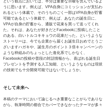
という観点においては、半分は重要な示唆を含んでいるよ
うに思います。例えば、VPA自身にコミッションが支払わ
れるという体裁で、そのうちのごく一部はVPA自身が貯蓄
可能であるという体裁で、例えば、あなたの誕生日に、
VPAが自身の貯蓄から、通販で花束を買って送ってくれ
た。それは、あなたが好きだとFacebookに投稿したこと
のある、白いトルコキキョウの花束だった。というような
ストーリーは、今でも企業から届くお誕生日おめでとうご
ざいますハガキや、誕生月のポイント３倍キャンペーンの
ような枠組みのちょっとした進化系でしかなく、
Facebookの投稿や普段の対話情報から、喜ばれる誕生日
プレゼントを予測する人工知能、というようなものは現状
の技術でも十分開発可能ではないでしょうか。
そして未来へ
本稿のテーマにおいて論じるべき重要なことがらでありな
がら、執筆時間の都合でカバーできなかったテーマが多々