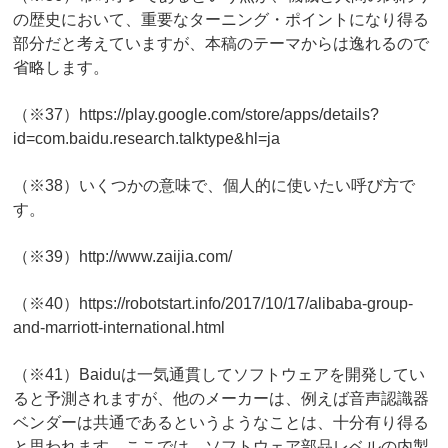
の歴史において、重要なターニング・ポイントになり得る
部分だと考えていますが、本稿のテーマからは逸れるので
省略します。
（※37）https://play.google.com/store/apps/details?
id=com.baidu.research.talktype&hl=ja
（※38）いくつかの意味で、個人的に使いたい呼び方で
す。
（※39）http://www.zaijia.com/
（※40）https://robotstart.info/2017/10/17/alibaba-group-
and-marriott-international.html
（※41）Baiduは一気通貫してソフトウェアを開発してい
ると予測されますが、他のメーカーは、例えば音声認識器
ベンダーは共通であるというようなことは、十分有り得る
と思われます。ここでは、ソフトウェア部品レベルの内製