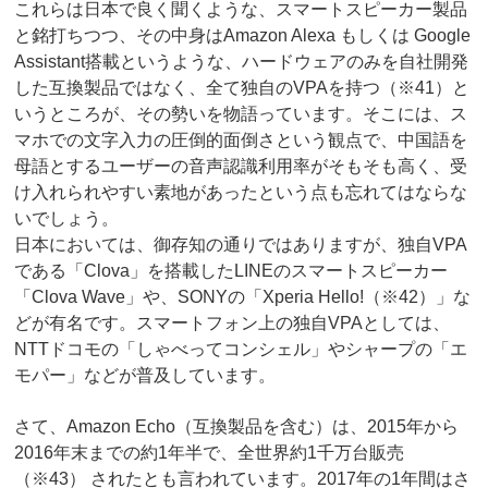
これらは日本で良く聞くような、スマートスピーカー製品
と銘打ちつつ、その中身はAmazon Alexa もしくは Google
Assistant搭載というような、ハードウェアのみを自社開発
した互換製品ではなく、全て独自のVPAを持つ（※41）と
いうところが、その勢いを物語っています。そこには、ス
マホでの文字入力の圧倒的面倒さという観点で、中国語を
母語とするユーザーの音声認識利用率がそもそも高く、受
け入れられやすい素地があったという点も忘れてはならな
いでしょう。
日本においては、御存知の通りではありますが、独自VPA
である「Clova」を搭載したLINEのスマートスピーカー
「Clova Wave」や、SONYの「Xperia Hello!（※42）」な
どが有名です。スマートフォン上の独自VPAとしては、
NTTドコモの「しゃべってコンシェル」やシャープの「エ
モパー」などが普及しています。
さて、Amazon Echo（互換製品を含む）は、2015年から
2016年末までの約1年半で、全世界約1千万台販売
（※43） されたとも言われています。2017年の1年間はさ