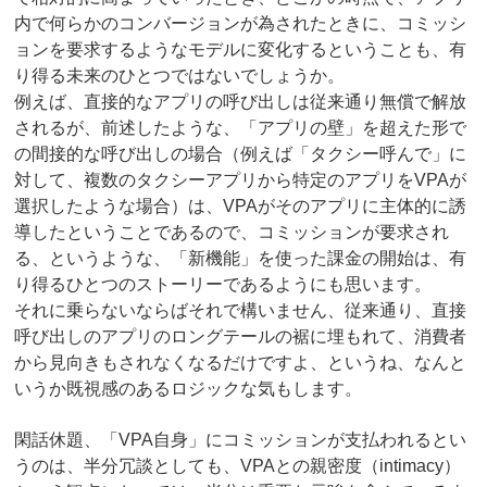
内で何らかのコンバージョンが為されたときに、コミッシ
ョンを要求するようなモデルに変化するということも、有
り得る未来のひとつではないでしょうか。
例えば、直接的なアプリの呼び出しは従来通り無償で解放
されるが、前述したような、「アプリの壁」を超えた形で
の間接的な呼び出しの場合（例えば「タクシー呼んで」に
対して、複数のタクシーアプリから特定のアプリをVPAが
選択したような場合）は、VPAがそのアプリに主体的に誘
導したということであるので、コミッションが要求され
る、というような、「新機能」を使った課金の開始は、有
り得るひとつのストーリーであるようにも思います。
それに乗らないならばそれで構いません、従来通り、直接
呼び出しのアプリのロングテールの裾に埋もれて、消費者
から見向きもされなくなるだけですよ、というね、なんと
いうか既視感のあるロジックな気もします。
閑話休題、「VPA自身」にコミッションが支払われるとい
うのは、半分冗談としても、VPAとの親密度（intimacy）