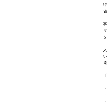
特
値
事
ザ
を
入
い
発
【
・
・
・
・