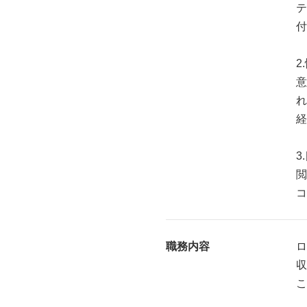
テ
付
2
意
れ
経
3
閲
コ
職務内容
ロ
収
こ