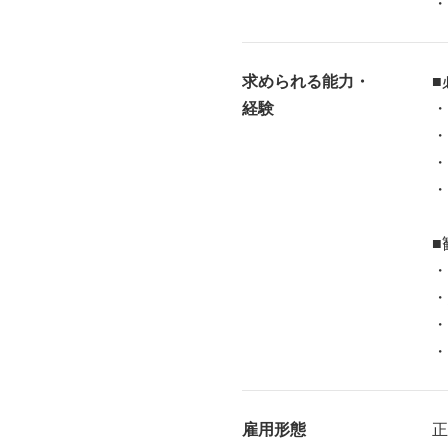
・
求められる能力・
■
経験
・
・
・
・
■
・
・
・
・
雇用形態
正