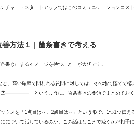
ベンチャー・スタートアップではこのコミュニケーションコス
す。
改善方法１｜箇条書きで考える
箇条書きにするイメージを持つこと」が大切です。
など、高い確率で問われる質問に対しては、その場で慌てて構
、③―――――」というように、箇条書きの要領でまとめてお
ックスを「1点目は～、2点目は～」という形で、1つ1つ伝え
なにについて話しているのか、この話はどこまで続くかが相手